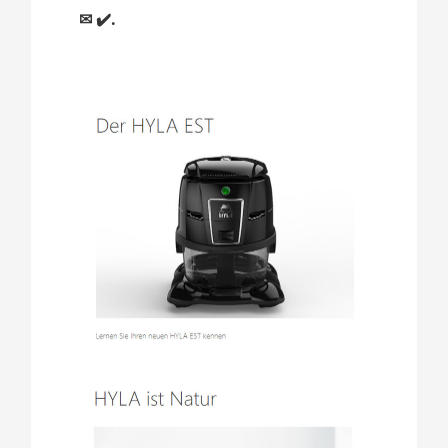
✉ ✔️.