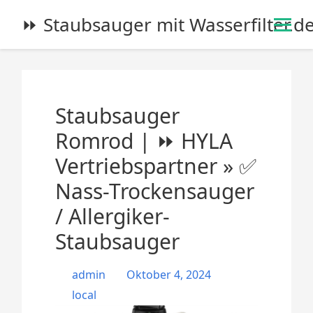
S
⏩ Staubsauger mit Wasserfilter.d
k
i
p
t
o
Staubsauger
c
o
Romrod | ⏩ HYLA
n
Vertriebspartner » ✅
t
e
Nass-Trockensauger
n
/ Allergiker-
t
Staubsauger
admin
Oktober 4, 2024
local