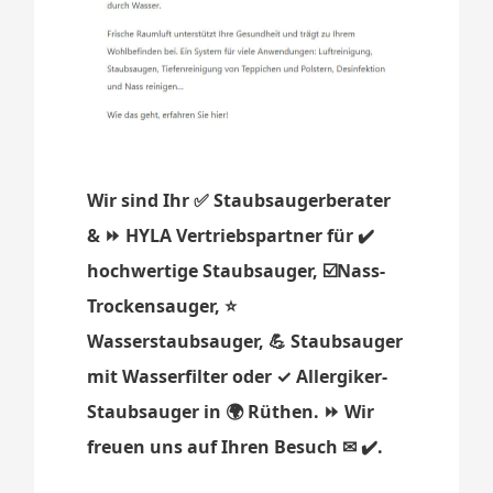
Wir sind Ihr ✅ Staubsaugerberater
& ⏩ HYLA Vertriebspartner für ✔️
hochwertige Staubsauger, ☑️Nass-
Trockensauger, ⭐
Wasserstaubsauger, 💪 Staubsauger
mit Wasserfilter oder ✓ Allergiker-
Staubsauger in 🌍 Rüthen. ⏩ Wir
freuen uns auf Ihren Besuch ✉ ✔️.