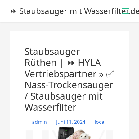
S
⏩ Staubsauger mit Wasserfilter.d
k
i
p
t
o
Staubsauger
c
o
Rüthen | ⏩ HYLA
n
Vertriebspartner » ✅
t
e
Nass-Trockensauger
n
/ Staubsauger mit
t
Wasserfilter
admin
Juni 11, 2024
local