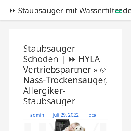
S
⏩ Staubsauger mit Wasserfilter.d
k
i
p
t
o
Staubsauger
c
o
Schoden | ⏩ HYLA
n
Vertriebspartner » ✅
t
e
Nass-Trockensauger,
n
Allergiker-
t
Staubsauger
admin
Juli 29, 2022
local