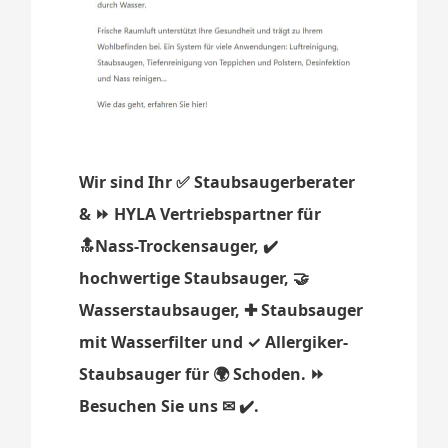
Wir sind Ihr ✅ Staubsaugerberater
& ⏩ HYLA Vertriebspartner für
🔝Nass-Trockensauger, ✔️
hochwertige Staubsauger, 🤝
Wasserstaubsauger, ✚ Staubsauger
mit Wasserfilter und ✓ Allergiker-
Staubsauger für 🌍 Schoden. ⏩
Besuchen Sie uns ✉ ✔️.