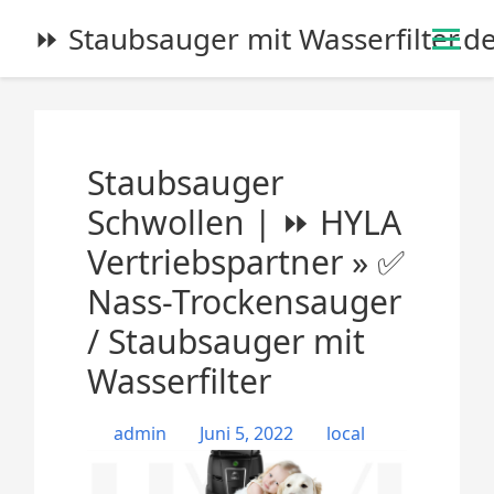
S
⏩ Staubsauger mit Wasserfilter.d
k
i
p
t
o
Staubsauger
c
o
Schwollen | ⏩ HYLA
n
Vertriebspartner » ✅
t
e
Nass-Trockensauger
n
/ Staubsauger mit
t
Wasserfilter
admin
Juni 5, 2022
local