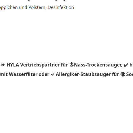
 ⏩ HYLA Vertriebspartner für 🔝Nass-Trockensauger, ✔️ 
it Wasserfilter oder ✓ Allergiker-Staubsauger für 🌍 S