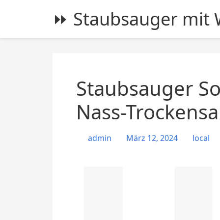
S
⏩ Staubsauger mit W
k
i
p
t
o
c
Staubsauger So
o
n
Nass-Trockensa
t
e
admin
März 12, 2024
local
n
t