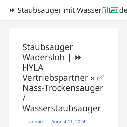
S
⏩ Staubsauger mit Wasserfilter.d
k
i
p
t
o
Staubsauger
c
o
Wadersloh | ⏩
n
HYLA
t
e
Vertriebspartner » ✅
n
Nass-Trockensauger
t
/
Wasserstaubsauger
admin
August 11, 2024