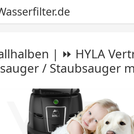
asserfilter.de
llhalben | ⏩ HYLA Vertr
sauger / Staubsauger mi