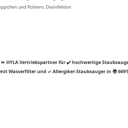
 ⏩ HYLA Vertriebspartner für ✔️ hochwertige Staubsauge
it Wasserfilter und ✓ Allergiker-Staubsauger in 🌍 669