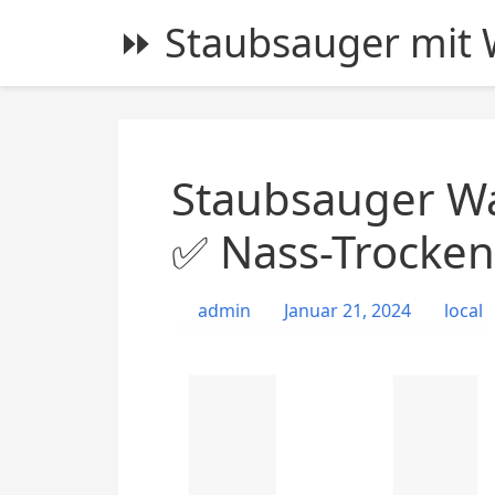
S
⏩ Staubsauger mit W
k
i
p
t
o
c
Staubsauger Wa
o
n
✅ Nass-Trocken
t
e
admin
Januar 21, 2024
local
n
t