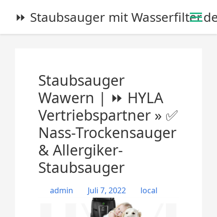
S
⏩ Staubsauger mit Wasserfilter.d
k
i
p
t
o
Staubsauger
c
o
Wawern | ⏩ HYLA
n
Vertriebspartner » ✅
t
e
Nass-Trockensauger
n
& Allergiker-
t
Staubsauger
admin
Juli 7, 2022
local