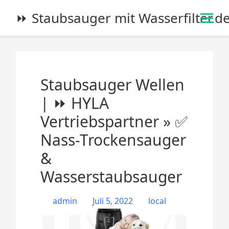
S
⏩ Staubsauger mit Wasserfilter.d
k
i
p
t
o
Staubsauger Wellen
c
o
| ⏩ HYLA
n
Vertriebspartner » ✅
t
e
Nass-Trockensauger
n
&
t
Wasserstaubsauger
admin
Juli 5, 2022
local