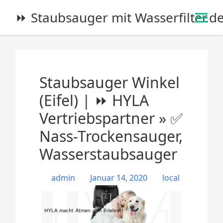
S
⏩ Staubsauger mit Wasserfilter.d
k
i
p
t
o
Staubsauger Winkel
c
o
(Eifel) | ⏩ HYLA
n
Vertriebspartner » ✅
t
e
Nass-Trockensauger,
n
Wasserstaubsauger
t
admin
Januar 14, 2020
local