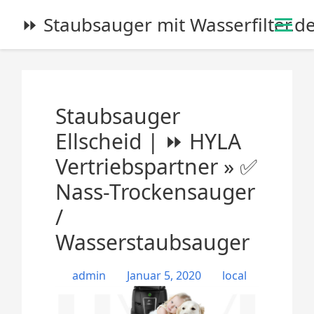
S
⏩ Staubsauger mit Wasserfilter.d
k
i
p
t
o
Staubsauger
c
o
Ellscheid | ⏩ HYLA
n
Vertriebspartner » ✅
t
e
Nass-Trockensauger
n
/
t
Wasserstaubsauger
admin
Januar 5, 2020
local