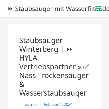
S
⏩ Staubsauger mit Wasserfilter.d
k
i
p
t
o
Staubsauger
c
o
Winterberg | ⏩
n
HYLA
t
e
Vertriebspartner » ✅
n
Nass-Trockensauger
t
&
Wasserstaubsauger
admin
Februar 1, 2024