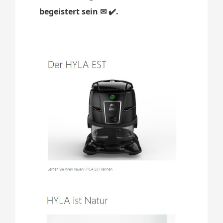
begeistert sein ✉ ✔️.