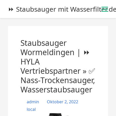
S
⏩ Staubsauger mit Wasserfilter.d
k
i
p
t
o
Staubsauger
c
o
Wormeldingen | ⏩
n
HYLA
t
e
Vertriebspartner » ✅
n
Nass-Trockensauger,
t
Wasserstaubsauger
admin
Oktober 2, 2022
local