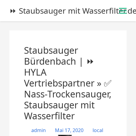
S
⏩ Staubsauger mit Wasserfilter.d
k
i
p
t
o
Staubsauger
c
o
Bürdenbach | ⏩
n
HYLA
t
e
Vertriebspartner » ✅
n
Nass-Trockensauger,
t
Staubsauger mit
Wasserfilter
admin
Mai 17, 2020
local