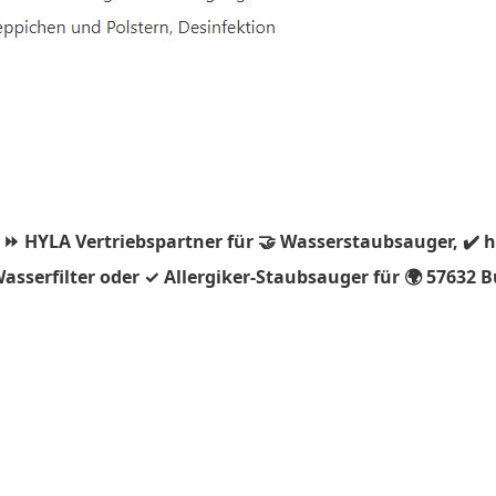
 ⏩ HYLA Vertriebspartner für 🤝 Wasserstaubsauger, ✔️ 
sserfilter oder ✓ Allergiker-Staubsauger für 🌍 57632 B