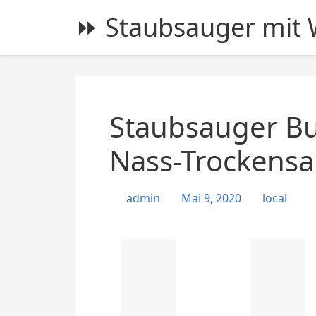
S
⏩ Staubsauger mit W
k
i
p
t
o
c
Staubsauger Bu
o
n
Nass-Trockensa
t
e
admin
Mai 9, 2020
local
n
t