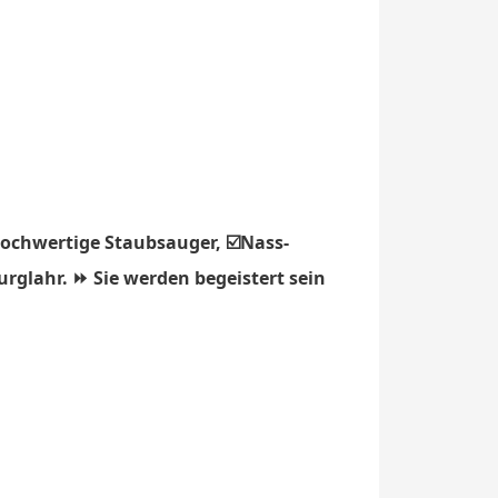
hochwertige Staubsauger, ☑️Nass-
urglahr. ⏩ Sie werden begeistert sein