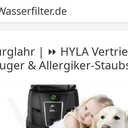
asserfilter.de
rglahr | ⏩ HYLA Vertri
uger & Allergiker-Stau