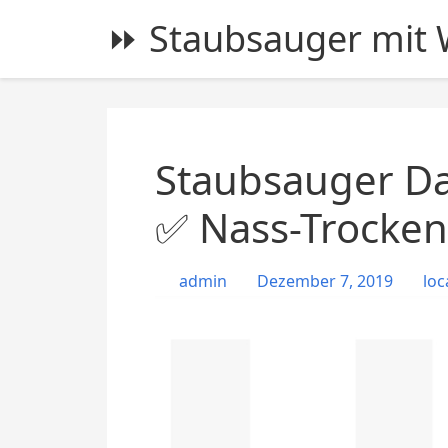
S
⏩ Staubsauger mit W
k
i
p
t
o
c
Staubsauger Da
o
n
✅ Nass-Trocke
t
e
admin
Dezember 7, 2019
loc
n
t