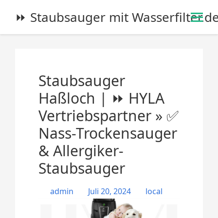
S
⏩ Staubsauger mit Wasserfilter.d
k
i
p
t
o
Staubsauger
c
o
Haßloch | ⏩ HYLA
n
Vertriebspartner » ✅
t
e
Nass-Trockensauger
n
& Allergiker-
t
Staubsauger
admin
Juli 20, 2024
local