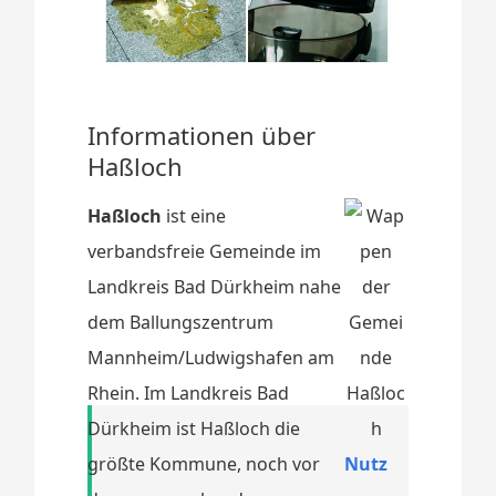
Informationen über
Haßloch
Haßloch
ist eine
verbandsfreie Gemeinde im
Landkreis Bad Dürkheim nahe
dem Ballungszentrum
Mannheim/Ludwigshafen am
Rhein. Im Landkreis Bad
Dürkheim ist Haßloch die
größte Kommune, noch vor
Nutz