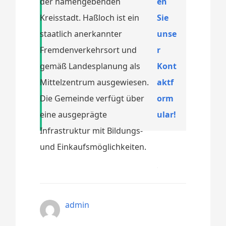
der namengebenden
en
Kreisstadt. Haßloch ist ein
Sie
staatlich anerkannter
unse
Fremdenverkehrsort und
r
gemäß Landesplanung als
Kont
Mittelzentrum ausgewiesen.
aktf
Die Gemeinde verfügt über
orm
eine ausgeprägte
ular!
Infrastruktur mit Bildungs-
und Einkaufsmöglichkeiten.
admin