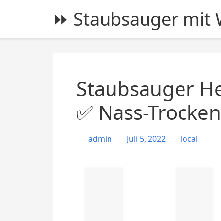
S
⏩ Staubsauger mit W
k
i
p
t
o
c
Staubsauger He
o
n
✅ Nass-Trocke
t
e
admin
Juli 5, 2022
local
n
t