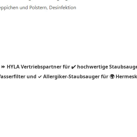
 ⏩ HYLA Vertriebspartner für ✔️ hochwertige Staubsauge
sserfilter und ✓ Allergiker-Staubsauger für 🌍 Hermes