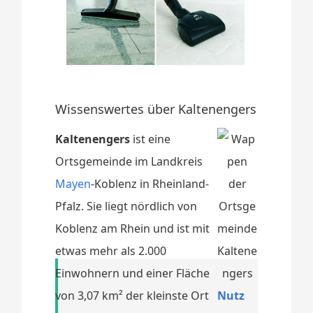
Wissenswertes über Kaltenengers
Kaltenengers
ist eine
Ortsgemeinde im Landkreis
Mayen
-Koblenz in Rheinland-
Pfalz. Sie liegt nördlich von
Koblenz am Rhein und ist mit
etwas mehr als 2.000
Einwohnern und einer Fläche
von 3,07 km² der kleinste Ort
Nutz