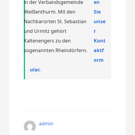
in der Verbandsgemeinde
en
Weißenthurm. Mit den
Sie
Nachbarorten St. Sebastian
unse
und Urmitz gehört
r
Kaltenengers zu den
Kont
sogenannten Rheindörfern.
aktf
orm
ular.
admin