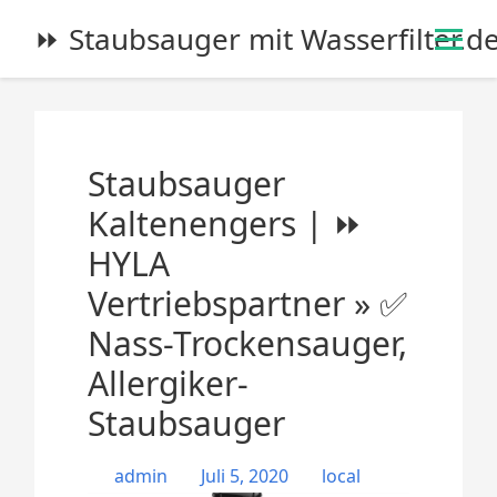
S
⏩ Staubsauger mit Wasserfilter.d
k
i
p
t
o
Staubsauger
c
o
Kaltenengers | ⏩
n
HYLA
t
e
Vertriebspartner » ✅
n
Nass-Trockensauger,
t
Allergiker-
Staubsauger
admin
Juli 5, 2020
local