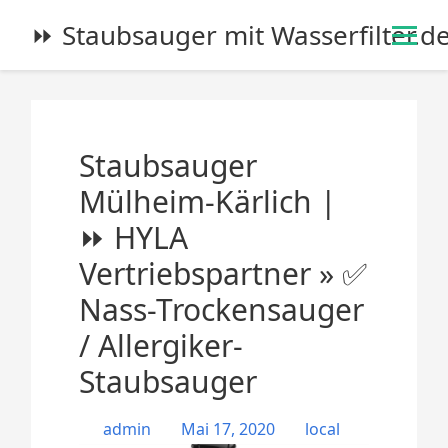
S
⏩ Staubsauger mit Wasserfilter.d
k
i
p
t
o
Staubsauger
c
o
Mülheim-Kärlich |
n
⏩ HYLA
t
e
Vertriebspartner » ✅
n
Nass-Trockensauger
t
/ Allergiker-
Staubsauger
admin
Mai 17, 2020
local