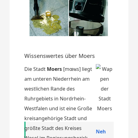
Wissenswertes über Moers
Die Stadt
Moers
[mœʁs] liegt
am unteren Niederrhein am
westlichen Rande des
Ruhrgebiets in Nordrhein-
Westfalen und ist eine Große
kreisangehörige Stadt und
größte Stadt des Kreises
Neh
Wesel im Regierungsbezirk