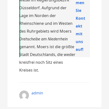
men
Düsseldorf. Aufgrund der
Sie
Lage im Norden der
Kont
Rheinschiene und im Westen
akt
des Ruhrgebiets wird Moers
mit
Drehscheibe am Niederrhein
uns
genannt. Moers ist die größte
auf!
Stadt Deutschlands, die weder
kreisfrei noch Sitz eines
Kreises ist.
admin