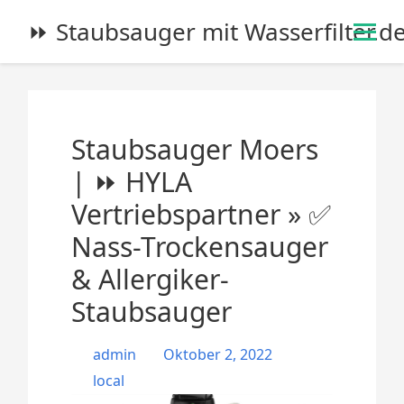
S
⏩ Staubsauger mit Wasserfilter.d
k
i
p
t
o
Staubsauger Moers
c
o
| ⏩ HYLA
n
Vertriebspartner » ✅
t
e
Nass-Trockensauger
n
& Allergiker-
t
Staubsauger
admin
Oktober 2, 2022
local