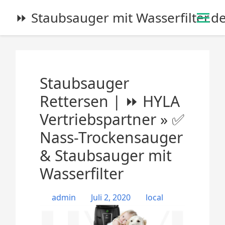
S
⏩ Staubsauger mit Wasserfilter.d
k
i
p
t
o
Staubsauger
c
o
Rettersen | ⏩ HYLA
n
Vertriebspartner » ✅
t
e
Nass-Trockensauger
n
& Staubsauger mit
t
Wasserfilter
admin
Juli 2, 2020
local