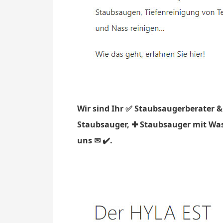
Wir sind Ihr ✅ Staubsaugerberater &
Staubsauger, ✚ Staubsauger mit Wass
uns ✉ ✔️.