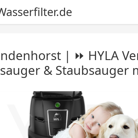
asserfilter.de
ndenhorst | ⏩ HYLA Ver
sauger & Staubsauger mi