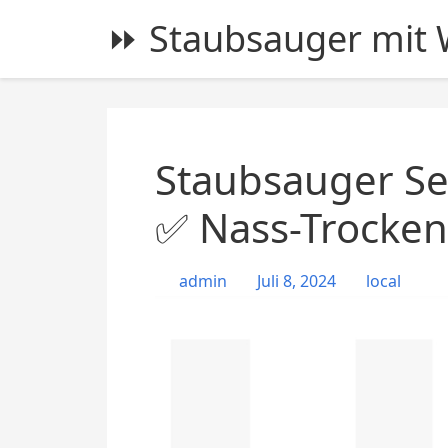
S
⏩ Staubsauger mit W
k
i
p
t
o
c
Staubsauger Se
o
n
✅ Nass-Trocken
t
e
admin
Juli 8, 2024
local
n
t