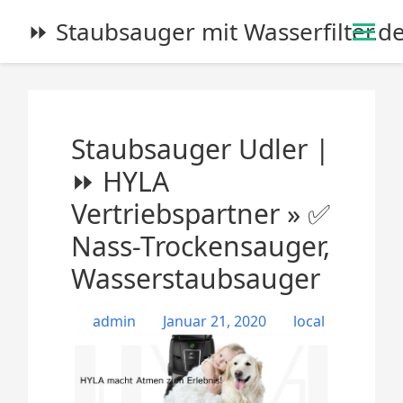
S
⏩ Staubsauger mit Wasserfilter.d
k
i
p
t
o
Staubsauger Udler |
c
o
⏩ HYLA
n
Vertriebspartner » ✅
t
e
Nass-Trockensauger,
n
Wasserstaubsauger
t
admin
Januar 21, 2020
local