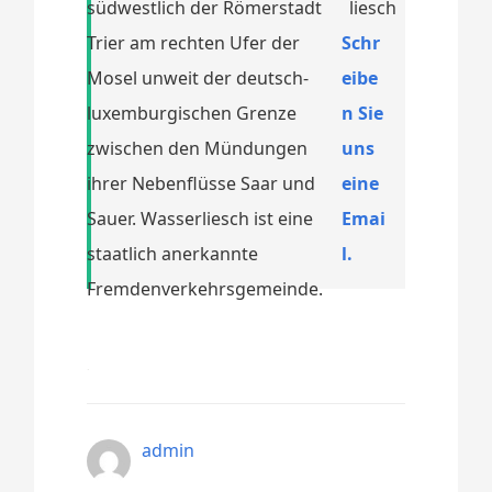
südwestlich der Römerstadt
Trier am rechten Ufer der
Schr
Mosel unweit der deutsch-
eibe
luxemburgischen Grenze
n Sie
zwischen den Mündungen
uns
ihrer Nebenflüsse Saar und
eine
Sauer. Wasserliesch ist eine
Emai
staatlich anerkannte
l.
Fremdenverkehrsgemeinde.
admin