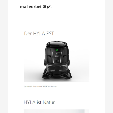
mal vorbei ✉ ✔️.