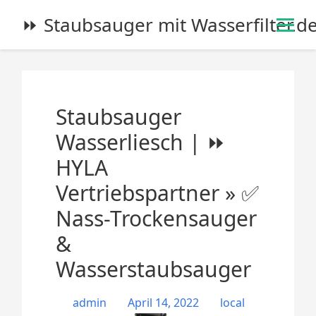
S
⏩ Staubsauger mit Wasserfilter.d
k
i
p
t
o
Staubsauger
c
o
Wasserliesch | ⏩
n
HYLA
t
e
Vertriebspartner » ✅
n
Nass-Trockensauger
t
&
Wasserstaubsauger
admin
April 14, 2022
local